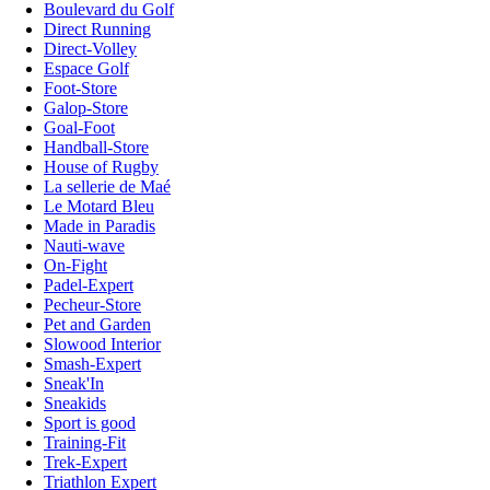
Boulevard du Golf
Direct Running
Direct-Volley
Espace Golf
Foot-Store
Galop-Store
Goal-Foot
Handball-Store
House of Rugby
La sellerie de Maé
Le Motard Bleu
Made in Paradis
Nauti-wave
On-Fight
Padel-Expert
Pecheur-Store
Pet and Garden
Slowood Interior
Smash-Expert
Sneak'In
Sneakids
Sport is good
Training-Fit
Trek-Expert
Triathlon Expert