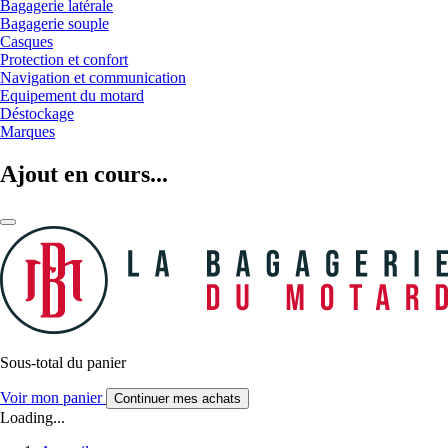
Bagagerie latérale
Bagagerie souple
Casques
Protection et confort
Navigation et communication
Equipement du motard
Déstockage
Marques
Ajout en cours...
Sous-total du panier
Voir mon panier
Continuer mes achats
Loading...