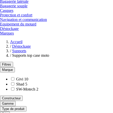
Bagagerie latérale
Bagagerie souple
Casques
Protection et confort
Navigation et communication
Equipement du motard
Déstockage
Marques
Accueil
/
Déstockage
/
Supports
/
Supports top case moto
Filtres
Marque
Givi
10
Shad
5
SW-Motech
2
Constructeur
Gamme
Type de produit