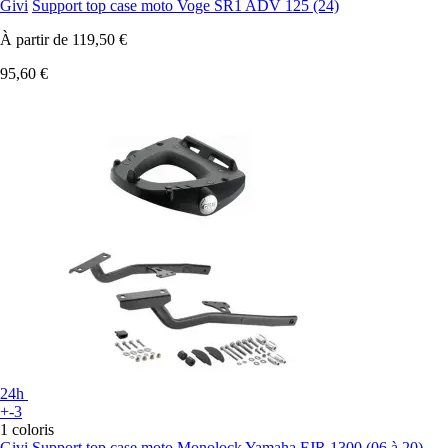
Givi
Support top case moto Voge SR1 ADV 125 (24)
À partir de
119,50 €
95,60 €
24h
+-3
1 coloris
Givi
Support top case moto Monolock Yamaha FJR 1300 (06 à 20)