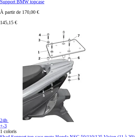
Support BMW topcase
À partir de
170,00 €
145,15 €
24h
+-3
1 coloris
Shad
Support top case moto Honda NSC 50/110/125 Vision (11 à 20)