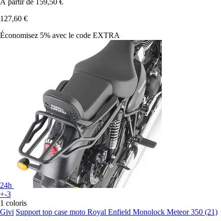
À partir de
159,50 €
127,60 €
Économisez 5%
avec le code
EXTRA
24h
+-3
1 coloris
Givi
Support top case moto Royal Enfield Monolock Meteor 350 (21)