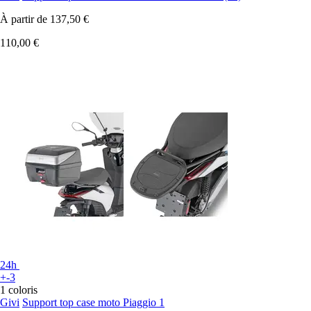
À partir de
137,50 €
110,00 €
24h
+-3
1 coloris
Givi
Support top case moto Piaggio 1