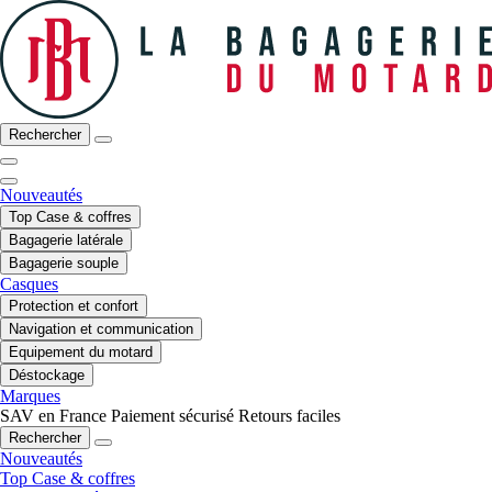
Rechercher
Nouveautés
Top Case & coffres
Bagagerie latérale
Bagagerie souple
Casques
Protection et confort
Navigation et communication
Equipement du motard
Déstockage
Marques
SAV en France
Paiement sécurisé
Retours faciles
Rechercher
Nouveautés
Top Case & coffres