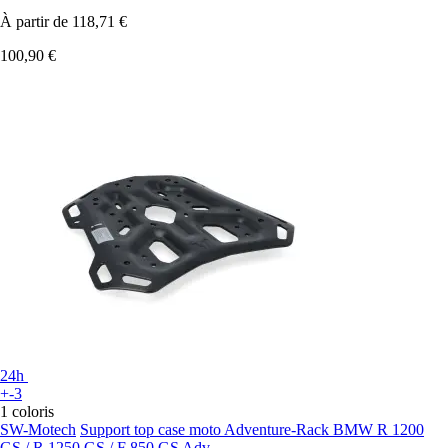
À partir de
118,71 €
100,90 €
24h
+-3
1 coloris
SW-Motech
Support top case moto Adventure-Rack BMW R 1200
GS / R 1250 GS / F 850 GS Adv