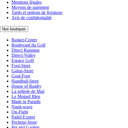
Mentions légales
Moyens de paiement
Tarifs et options de livraison
Avis de confidentialité
Nos boutiques
Basket-Center
Boulevard du Golf
Direct Running
Direct-Volley
Espace Golf
Foot-Store
Galop-Store
Goal-Foot
Handball-Store
House of Rugby
La sellerie de Maé
Le Motard Bleu
Made in Paradis
Nauti-wave
On-Fight
Padel-Expert
Pecheur-Store
Pet and Garden