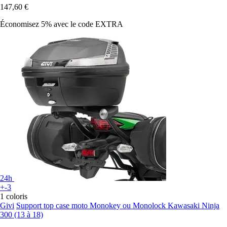
147,60 €
Économisez 5%
avec le code
EXTRA
24h
+-3
1 coloris
Givi
Support top case moto Monokey ou Monolock Kawasaki Ninja
300 (13 à 18)