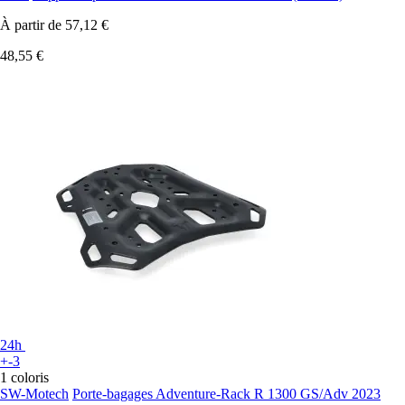
À partir de
57,12 €
48,55 €
24h
+-3
1 coloris
SW-Motech
Porte-bagages Adventure-Rack R 1300 GS/Adv 2023