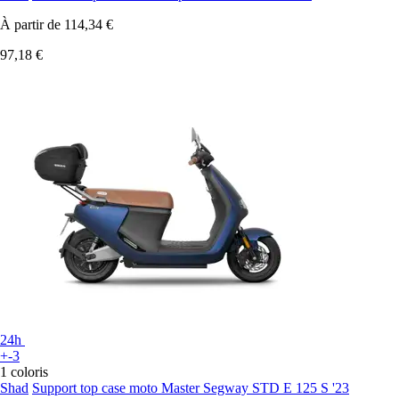
À partir de
114,34 €
97,18 €
24h
+-3
1 coloris
Shad
Support top case moto Master Segway STD E 125 S '23