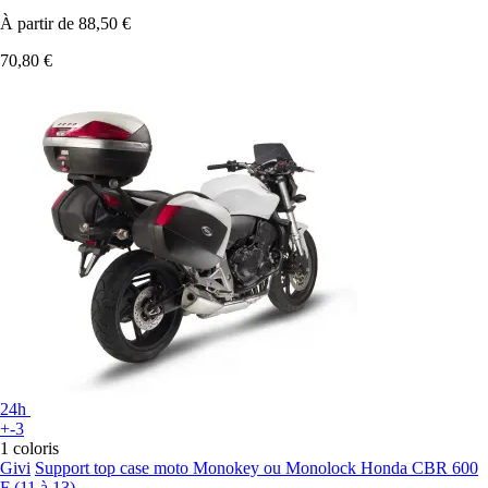
À partir de
88,50 €
70,80 €
24h
+-3
1 coloris
Givi
Support top case moto Monokey ou Monolock Honda CBR 600
F (11 à 13)