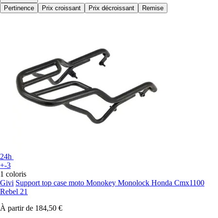
Pertinence
Prix croissant
Prix décroissant
Remise
24h
+-3
1 coloris
Givi
Support top case moto Monokey Monolock Honda Cmx1100
Rebel 21
À partir de
184,50 €