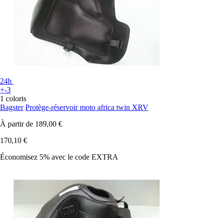
24h
+-3
1 coloris
Bagster
Protège-réservoir moto africa twin XRV
À partir de
189,00 €
170,10 €
Économisez 5%
avec le code
EXTRA