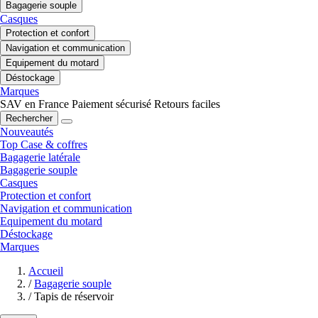
Bagagerie souple
Casques
Protection et confort
Navigation et communication
Equipement du motard
Déstockage
Marques
SAV en France
Paiement sécurisé
Retours faciles
Rechercher
Nouveautés
Top Case & coffres
Bagagerie latérale
Bagagerie souple
Casques
Protection et confort
Navigation et communication
Equipement du motard
Déstockage
Marques
Accueil
/
Bagagerie souple
/
Tapis de réservoir