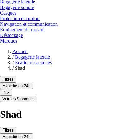
Bagagerie latérale
Bagagerie souple
Casques
Protection et confort
Navigation et communication
Equipement du motard
Déstockage
Marques
Accueil
/
Bagagerie latérale
/
Écarteurs sacoches
/
Shad
Filtres
Expédié en 24h
Prix
Voir les 9 produits
Shad
Filtres
Expédié en 24h