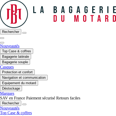
Rechercher
Nouveautés
Top Case & coffres
Bagagerie latérale
Bagagerie souple
Casques
Protection et confort
Navigation et communication
Equipement du motard
Déstockage
Marques
SAV en France
Paiement sécurisé
Retours faciles
Rechercher
Nouveautés
Top Case & coffres