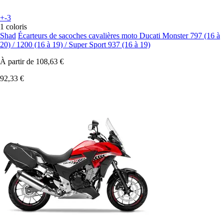
+-3
1 coloris
Shad
Écarteurs de sacoches cavalières moto Ducati Monster 797 (16 à
20) / 1200 (16 à 19) / Super Sport 937 (16 à 19)
À partir de
108,63 €
92,33 €