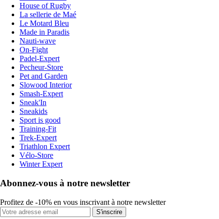
House of Rugby
La sellerie de Maé
Le Motard Bleu
Made in Paradis
Nauti-wave
On-Fight
Padel-Expert
Pecheur-Store
Pet and Garden
Slowood Interior
Smash-Expert
Sneak'In
Sneakids
Sport is good
Training-Fit
Trek-Expert
Triathlon Expert
Vélo-Store
Winter Expert
Abonnez-vous à notre newsletter
Profitez de -10% en vous inscrivant à notre newsletter
S'inscrire