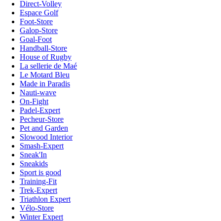
Direct-Volley
Espace Golf
Foot-Store
Galop-Store
Goal-Foot
Handball-Store
House of Rugby
La sellerie de Maé
Le Motard Bleu
Made in Paradis
Nauti-wave
On-Fight
Padel-Expert
Pecheur-Store
Pet and Garden
Slowood Interior
Smash-Expert
Sneak'In
Sneakids
Sport is good
Training-Fit
Trek-Expert
Triathlon Expert
Vélo-Store
Winter Expert