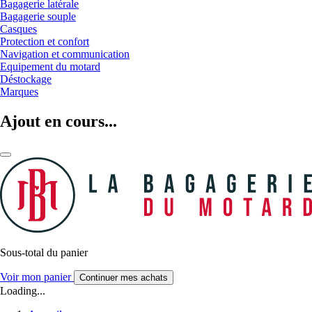
Bagagerie latérale
Bagagerie souple
Casques
Protection et confort
Navigation et communication
Equipement du motard
Déstockage
Marques
Ajout en cours...
Sous-total du panier
Voir mon panier
Continuer mes achats
Loading...