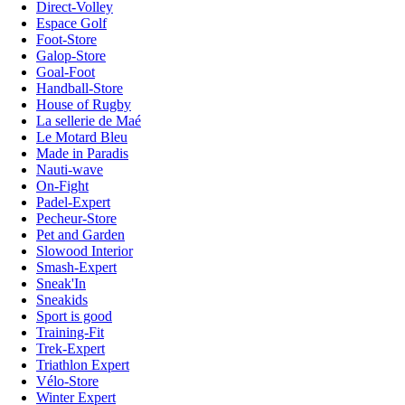
Direct-Volley
Espace Golf
Foot-Store
Galop-Store
Goal-Foot
Handball-Store
House of Rugby
La sellerie de Maé
Le Motard Bleu
Made in Paradis
Nauti-wave
On-Fight
Padel-Expert
Pecheur-Store
Pet and Garden
Slowood Interior
Smash-Expert
Sneak'In
Sneakids
Sport is good
Training-Fit
Trek-Expert
Triathlon Expert
Vélo-Store
Winter Expert