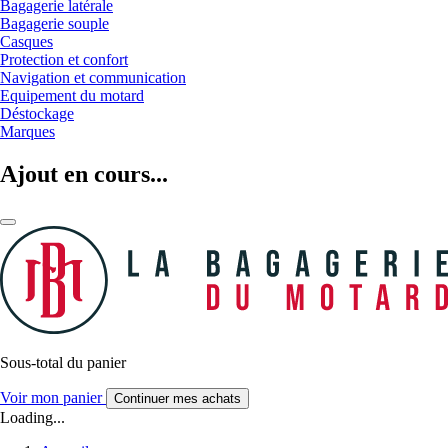
Bagagerie latérale
Bagagerie souple
Casques
Protection et confort
Navigation et communication
Equipement du motard
Déstockage
Marques
Ajout en cours...
Sous-total du panier
Voir mon panier
Continuer mes achats
Loading...