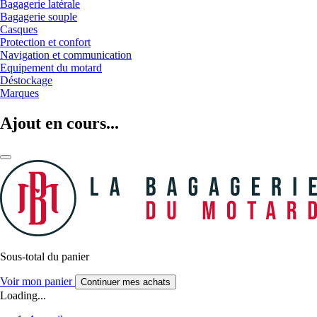
Bagagerie latérale
Bagagerie souple
Casques
Protection et confort
Navigation et communication
Equipement du motard
Déstockage
Marques
Ajout en cours...
Sous-total du panier
Voir mon panier
Continuer mes achats
Loading...