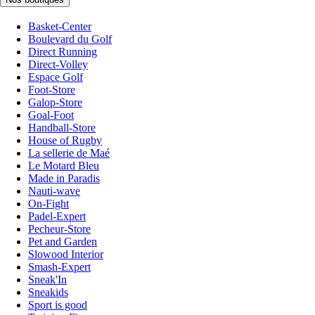
Basket-Center
Boulevard du Golf
Direct Running
Direct-Volley
Espace Golf
Foot-Store
Galop-Store
Goal-Foot
Handball-Store
House of Rugby
La sellerie de Maé
Le Motard Bleu
Made in Paradis
Nauti-wave
On-Fight
Padel-Expert
Pecheur-Store
Pet and Garden
Slowood Interior
Smash-Expert
Sneak'In
Sneakids
Sport is good