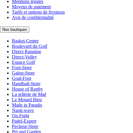
Mentions légales
Moyens de paiement
Tarifs et options de livraison
Avis de confidentialité
Nos boutiques
Basket-Center
Boulevard du Golf
Direct Running
Direct-Volley
Espace Golf
Foot-Store
Galop-Store
Goal-Foot
Handball-Store
House of Rugby
La sellerie de Maé
Le Motard Bleu
Made in Paradis
Nauti-wave
On-Fight
Padel-Expert
Pecheur-Store
Pet and Garden