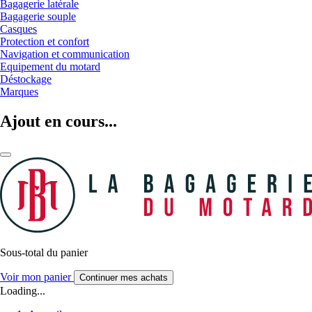
Bagagerie latérale
Bagagerie souple
Casques
Protection et confort
Navigation et communication
Equipement du motard
Déstockage
Marques
Ajout en cours...
Sous-total du panier
Voir mon panier
Continuer mes achats
Loading...