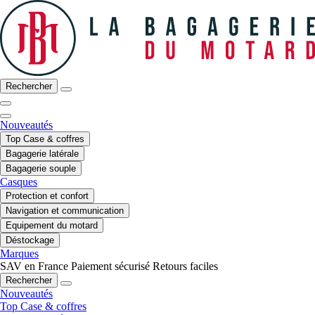
Rechercher
Nouveautés
Top Case & coffres
Bagagerie latérale
Bagagerie souple
Casques
Protection et confort
Navigation et communication
Equipement du motard
Déstockage
Marques
SAV en France
Paiement sécurisé
Retours faciles
Rechercher
Nouveautés
Top Case & coffres