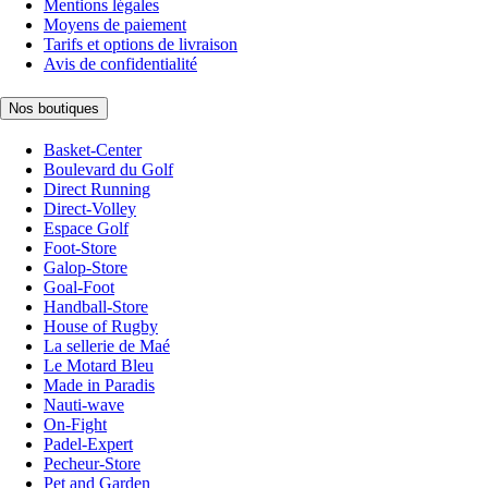
Mentions légales
Moyens de paiement
Tarifs et options de livraison
Avis de confidentialité
Nos boutiques
Basket-Center
Boulevard du Golf
Direct Running
Direct-Volley
Espace Golf
Foot-Store
Galop-Store
Goal-Foot
Handball-Store
House of Rugby
La sellerie de Maé
Le Motard Bleu
Made in Paradis
Nauti-wave
On-Fight
Padel-Expert
Pecheur-Store
Pet and Garden