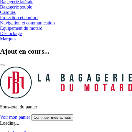
Bagagerie latérale
Bagagerie souple
Casques
Protection et confort
Navigation et communication
Equipement du motard
Déstockage
Marques
Ajout en cours...
Sous-total du panier
Voir mon panier
Continuer mes achats
Loading...