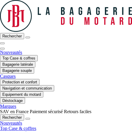
Rechercher
Nouveautés
Top Case & coffres
Bagagerie latérale
Bagagerie souple
Casques
Protection et confort
Navigation et communication
Equipement du motard
Déstockage
Marques
SAV en France
Paiement sécurisé
Retours faciles
Rechercher
Nouveautés
Top Case & coffres