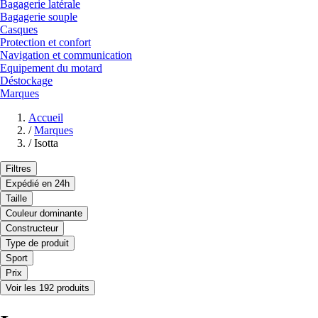
Bagagerie latérale
Bagagerie souple
Casques
Protection et confort
Navigation et communication
Equipement du motard
Déstockage
Marques
Accueil
/
Marques
/
Isotta
Filtres
Expédié en 24h
Taille
Couleur dominante
Constructeur
Type de produit
Sport
Prix
Voir les 192 produits