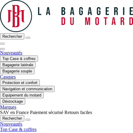
Rechercher
Nouveautés
Top Case & coffres
Bagagerie latérale
Bagagerie souple
Casques
Protection et confort
Navigation et communication
Equipement du motard
Déstockage
Marques
SAV en France
Paiement sécurisé
Retours faciles
Rechercher
Nouveautés
Top Case & coffres