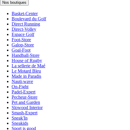
Nos boutiques
Basket-Center
Boulevard du Golf
Direct Running
Direct-Volley
Espace Golf
Foot-Store
Galop-Store
Goal-Foot
Handball-Store
House of Rugby
La sellerie de Maé
Le Motard Bleu
Made in Paradis
Nauti-wave
On-Fight
Padel-Expert
Pecheur-Store
Pet and Garden
Slowood Interior
Smash-Expert
Sneak'In
Sneakids
Sport is good