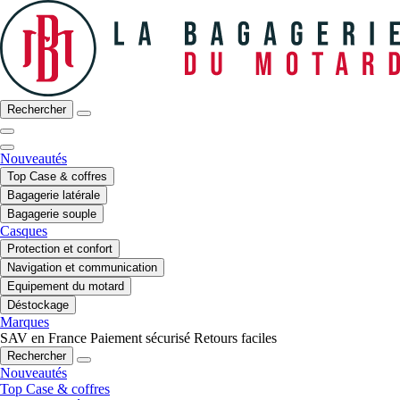
Rechercher
Nouveautés
Top Case & coffres
Bagagerie latérale
Bagagerie souple
Casques
Protection et confort
Navigation et communication
Equipement du motard
Déstockage
Marques
SAV en France
Paiement sécurisé
Retours faciles
Rechercher
Nouveautés
Top Case & coffres