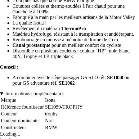
2 cm plus bas que la selle BMW d'origine
Coutures collées et thermo-soudées à l'air chaud pour une
étanchéité à 100%.
Fabriqué à la main par les meilleurs artisans de la Motor Valley
La qualité Isotta !
Revêtement du matériau
ThermoPro
Matériau hydrofuge, résistant à la transpiration et antidérapant.
Rembourrage en mousse à mémoire de forme de 2 cm
Canal prostatique
pour un meilleur confort du cycliste
Disponible en plusieurs couleurs : couleur "HP", noir, blanc,
40Y, Trophy et TB-triple black
Conseil :
A combiner avec le siège passager GS STD réf.
SE1058
ou
pour GS adventure réf.
SE1062
Informations complémentaires
Marque
Isotta
Référence fournisseur
SE1059-TROPHY
Couleur
trophy
Couleur dominante
Noir
Constructeur
BMW
Loading...