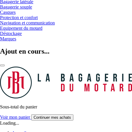
Bagagerie latérale
Bagagerie souple
Casques
Protection et confort
Navigation et communication
Equipement du motard
Déstockage
Marques
Ajout en cours...
Sous-total du panier
Voir mon panier
Continuer mes achats
Loading...