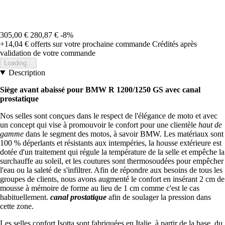
305,00 €
280,87 €
-8%
+14,04 €
offerts sur votre prochaine commande
Crédités après
validation de votre commande
Loading...
Description
Siège avant abaissé pour BMW R 1200/1250 GS avec canal
prostatique
Nos selles sont conçues dans le respect de l'élégance de moto et avec
un concept qui vise à promouvoir le confort pour une clientèle
haut de
gamme
dans le segment des motos, à savoir BMW. Les matériaux sont
100 % déperlants et résistants aux intempéries, la housse extérieure est
dotée d'un traitement qui régule la température de la selle et empêche la
surchauffe au soleil, et les coutures sont thermosoudées pour empêcher
l'eau ou la saleté de s'infiltrer. Afin de répondre aux besoins de tous les
groupes de clients, nous avons augmenté le confort en insérant 2 cm de
mousse à mémoire de forme au lieu de 1 cm comme c'est le cas
habituellement.
canal prostatique
afin de soulager la pression dans
cette zone.
Les selles confort Isotta sont fabriquées en Italie, à partir de la base, du