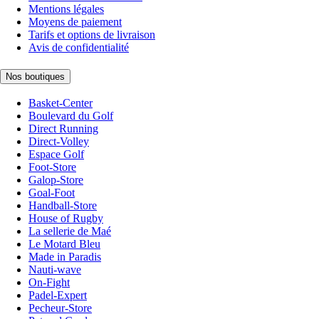
Mentions légales
Moyens de paiement
Tarifs et options de livraison
Avis de confidentialité
Nos boutiques
Basket-Center
Boulevard du Golf
Direct Running
Direct-Volley
Espace Golf
Foot-Store
Galop-Store
Goal-Foot
Handball-Store
House of Rugby
La sellerie de Maé
Le Motard Bleu
Made in Paradis
Nauti-wave
On-Fight
Padel-Expert
Pecheur-Store