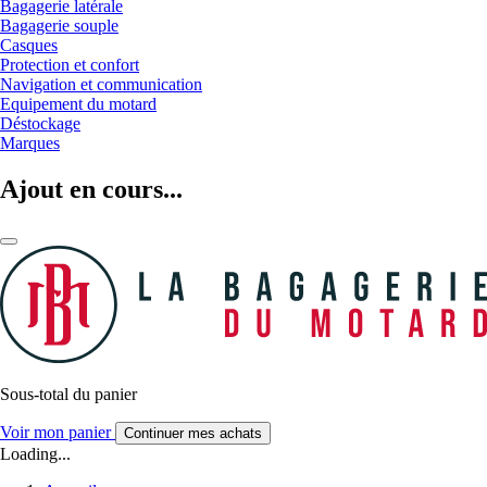
Bagagerie latérale
Bagagerie souple
Casques
Protection et confort
Navigation et communication
Equipement du motard
Déstockage
Marques
Ajout en cours...
Sous-total du panier
Voir mon panier
Continuer mes achats
Loading...