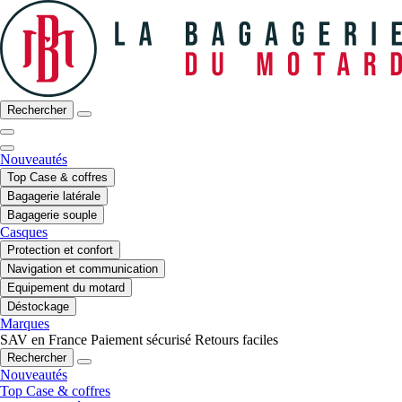
Rechercher
Nouveautés
Top Case & coffres
Bagagerie latérale
Bagagerie souple
Casques
Protection et confort
Navigation et communication
Equipement du motard
Déstockage
Marques
SAV en France
Paiement sécurisé
Retours faciles
Rechercher
Nouveautés
Top Case & coffres