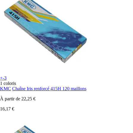
+-3
1 coloris
KMC
Chaîne Iris renforcé 415H 120 maillons
À partir de
22,25 €
16,17 €