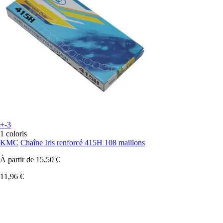
+-3
1 coloris
KMC
Chaîne Iris renforcé 415H 108 maillons
À partir de
15,50 €
11,96 €