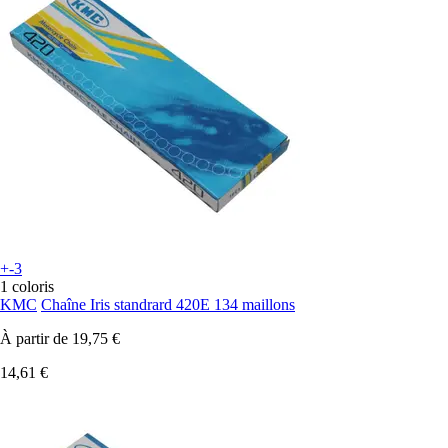
+-3
1 coloris
KMC
Chaîne Iris standrard 420E 134 maillons
À partir de
19,75 €
14,61 €