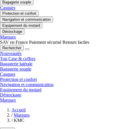
Bagagerie souple
Casques
Protection et confort
Navigation et communication
Equipement du motard
Déstockage
Marques
SAV en France
Paiement sécurisé
Retours faciles
Rechercher
Nouveautés
Top Case & coffres
Bagagerie latérale
Bagagerie souple
Casques
Protection et confort
Navigation et communication
Equipement du motard
Déstockage
Marques
Accueil
/
Marques
/
KMC