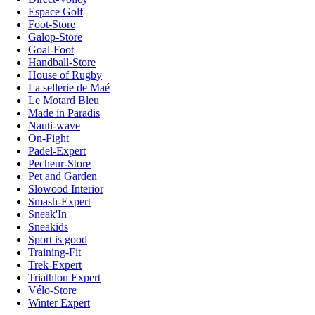
Espace Golf
Foot-Store
Galop-Store
Goal-Foot
Handball-Store
House of Rugby
La sellerie de Maé
Le Motard Bleu
Made in Paradis
Nauti-wave
On-Fight
Padel-Expert
Pecheur-Store
Pet and Garden
Slowood Interior
Smash-Expert
Sneak'In
Sneakids
Sport is good
Training-Fit
Trek-Expert
Triathlon Expert
Vélo-Store
Winter Expert