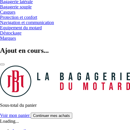
Bagagerie latérale
Bagagerie souple
Casques
Protection et confort
Navigation et communication
Equipement du motard
Déstockage
Marques
Ajout en cours...
Sous-total du panier
Voir mon panier
Continuer mes achats
Loading...