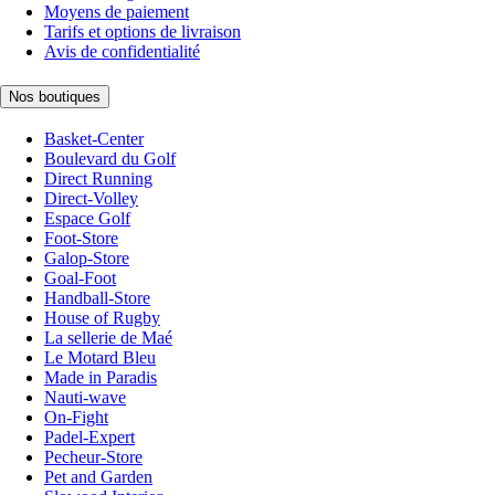
Moyens de paiement
Tarifs et options de livraison
Avis de confidentialité
Nos boutiques
Basket-Center
Boulevard du Golf
Direct Running
Direct-Volley
Espace Golf
Foot-Store
Galop-Store
Goal-Foot
Handball-Store
House of Rugby
La sellerie de Maé
Le Motard Bleu
Made in Paradis
Nauti-wave
On-Fight
Padel-Expert
Pecheur-Store
Pet and Garden