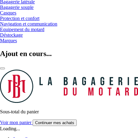
Bagagerie latérale
Bagagerie souple
Casques
Protection et confort
Navigation et communication
Equipement du motard
Déstockage
Marques
Ajout en cours...
Sous-total du panier
Voir mon panier
Continuer mes achats
Loading...