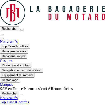
Rechercher
Nouveautés
Top Case & coffres
Bagagerie latérale
Bagagerie souple
Casques
Protection et confort
Navigation et communication
Equipement du motard
Déstockage
Marques
SAV en France
Paiement sécurisé
Retours faciles
Rechercher
Nouveautés
Top Case & coffres