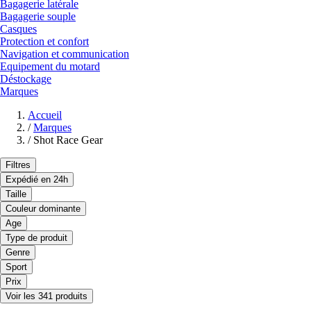
Bagagerie latérale
Bagagerie souple
Casques
Protection et confort
Navigation et communication
Equipement du motard
Déstockage
Marques
Accueil
/
Marques
/
Shot Race Gear
Filtres
Expédié en 24h
Taille
Couleur dominante
Age
Type de produit
Genre
Sport
Prix
Voir les 341 produits