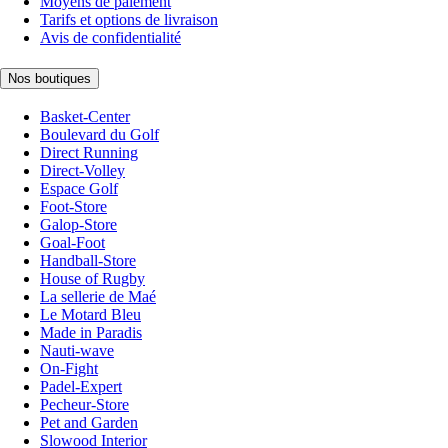
Moyens de paiement
Tarifs et options de livraison
Avis de confidentialité
Nos boutiques
Basket-Center
Boulevard du Golf
Direct Running
Direct-Volley
Espace Golf
Foot-Store
Galop-Store
Goal-Foot
Handball-Store
House of Rugby
La sellerie de Maé
Le Motard Bleu
Made in Paradis
Nauti-wave
On-Fight
Padel-Expert
Pecheur-Store
Pet and Garden
Slowood Interior