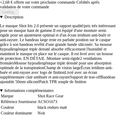
+2,68 €
offerts sur votre prochaine commande
Crédités après
validation de votre commande
Loading...
Description
Le masque Shot Iris 2.0 présente un rapport qualité/prix très intéressant
pour un masque haut de gamme.Il est équipé d'une monture semi-
rigide pour un ajustement optimal et d'un écran irridium anti-buée et
anti-rayure. Le bandeau large reste en parfaite position sur le casque
grâce à son bandeau revêtit d'une grande bande siliconée. Sa mousse
hypoallergénique triple densité absorbe efficacement l'humidité et
maintient le masque en place sur le casque. Il est livré avec un housse
de protection. EN DÉTAIL :Monture semi-rigide2 ventilations
frontalesMousse hypoallergénique triple densité pour une absorption
optimale de la transpirationChamp de vision largeÉcran irridium anti-
buée et anti-rayure avec logo de finitionLivré avec un écran
supplémentaire clair antibuée et anti-rayureSupport de tear-offBandeau
ajustable 50mm siliconéPatch TPR souple de finition
Informations complémentaires
Marque
Shot Race Gear
Référence fournisseur
ACSO1673
Couleur
black enduro matt
Couleur dominante
Noir