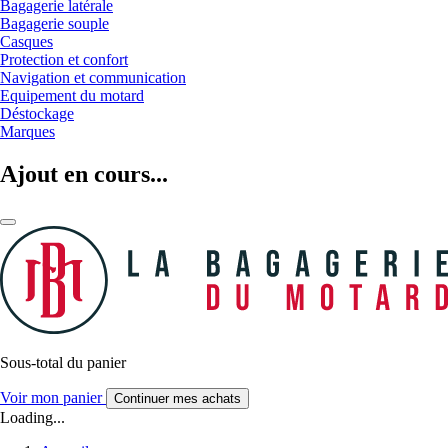
Bagagerie latérale
Bagagerie souple
Casques
Protection et confort
Navigation et communication
Equipement du motard
Déstockage
Marques
Ajout en cours...
Sous-total du panier
Voir mon panier
Continuer mes achats
Loading...