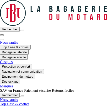
Rechercher
Nouveautés
Top Case & coffres
Bagagerie latérale
Bagagerie souple
Casques
Protection et confort
Navigation et communication
Equipement du motard
Déstockage
Marques
SAV en France
Paiement sécurisé
Retours faciles
Rechercher
Nouveautés
Top Case & coffres