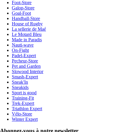
Foot-Store
Galop-Store
Goal-Foot
Handball-Store
House of Rugby
La sellerie de Maé
Le Motard Bleu
Made in Paradis
Nauti-wave
On-Fight
Padel-Expert
Pecheur-Store
Pet and Garden
Slowood Interior
Smash-Expert
Sneak'In
Sneakids
Sport is good
Training-Fit
Trek-Expert
Triathlon Expert
Vélo-Store
Winter Expert
Abonnez-vous à notre newsletter