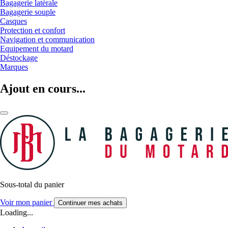
Bagagerie latérale
Bagagerie souple
Casques
Protection et confort
Navigation et communication
Equipement du motard
Déstockage
Marques
Ajout en cours...
Sous-total du panier
Voir mon panier
Continuer mes achats
Loading...