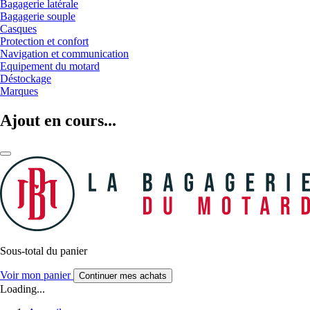
Bagagerie latérale
Bagagerie souple
Casques
Protection et confort
Navigation et communication
Equipement du motard
Déstockage
Marques
Ajout en cours...
Sous-total du panier
Voir mon panier
Continuer mes achats
Loading...