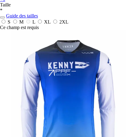
Taille
*
Guide des tailles
S
M
L
XL
2XL
Ce champ est requis