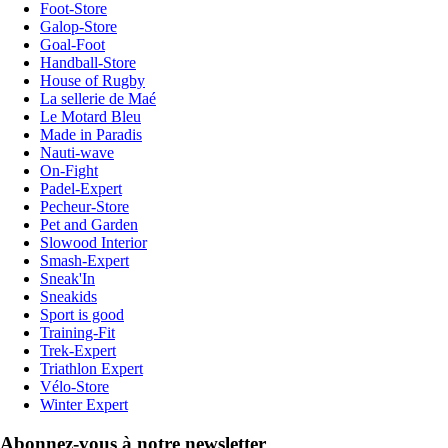
Foot-Store
Galop-Store
Goal-Foot
Handball-Store
House of Rugby
La sellerie de Maé
Le Motard Bleu
Made in Paradis
Nauti-wave
On-Fight
Padel-Expert
Pecheur-Store
Pet and Garden
Slowood Interior
Smash-Expert
Sneak'In
Sneakids
Sport is good
Training-Fit
Trek-Expert
Triathlon Expert
Vélo-Store
Winter Expert
Abonnez-vous à notre newsletter