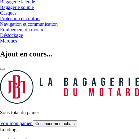
Bagagerie latérale
Bagagerie souple
Casques
Protection et confort
Navigation et communication
Equipement du motard
Déstockage
Marques
Ajout en cours...
Sous-total du panier
Voir mon panier
Continuer mes achats
Loading...