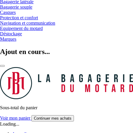
Bagagerie latérale
Bagagerie souple
Casques
Protection et confort
Navigation et communication
Equipement du motard
Déstockage
Marques
Ajout en cours...
Sous-total du panier
Voir mon panier
Continuer mes achats
Loading...