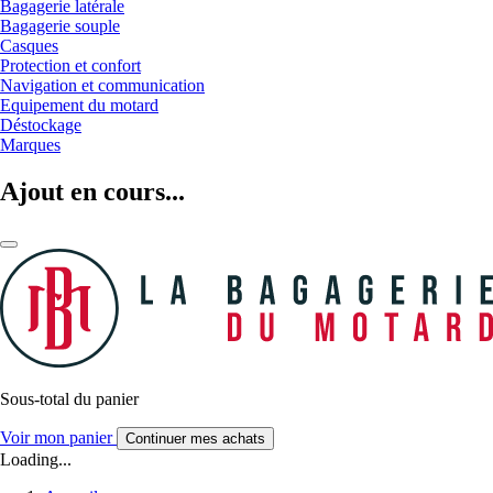
Bagagerie latérale
Bagagerie souple
Casques
Protection et confort
Navigation et communication
Equipement du motard
Déstockage
Marques
Ajout en cours...
Sous-total du panier
Voir mon panier
Continuer mes achats
Loading...