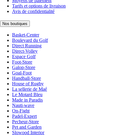
Moyens de paiement
Tarifs et options de livraison
Avis de confidentialité
Nos boutiques
Basket-Center
Boulevard du Golf
Direct Running
Direct-Volley
Espace Golf
Foot-Store
Galop-Store
Goal-Foot
Handball-Store
House of Rugby
La sellerie de Maé
Le Motard Bleu
Made in Paradis
Nauti-wave
On-Fight
Padel-Expert
Pecheur-Store
Pet and Garden
Slowood Interior