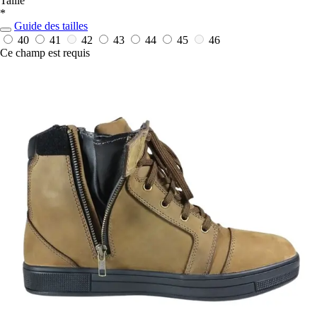
Taille
*
Guide des tailles
40
41
42
43
44
45
46
Ce champ est requis