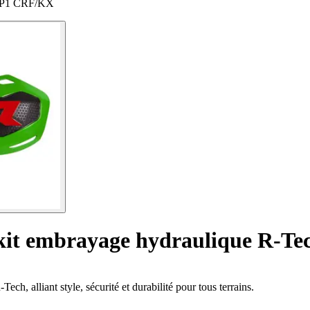
 HP1 CRF/KX
 kit embrayage hydraulique R-
h, alliant style, sécurité et durabilité pour tous terrains.