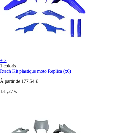
+-3
1 coloris
Rtech
Kit plastique moto Replica (x6)
À partir de
177,54 €
131,27 €