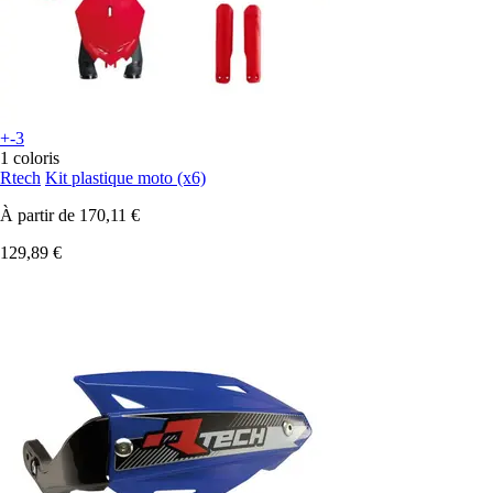
+-3
1 coloris
Rtech
Kit plastique moto (x6)
À partir de
170,11 €
129,89 €