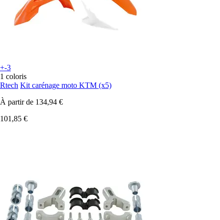
+-3
1 coloris
Rtech
Kit carénage moto KTM (x5)
À partir de
134,94 €
101,85 €