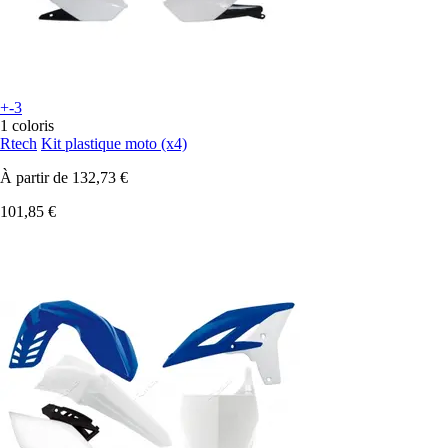
+-3
1 coloris
Rtech
Kit plastique moto (x4)
À partir de
132,73 €
101,85 €