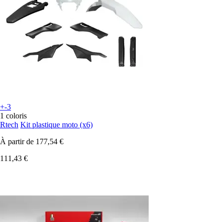
+-3
1 coloris
Rtech
Kit plastique moto (x6)
À partir de
177,54 €
111,43 €