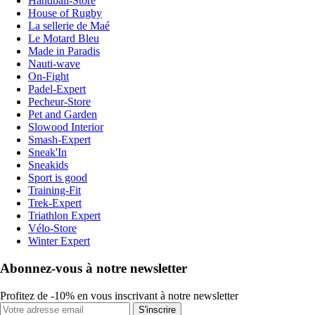
Handball-Store
House of Rugby
La sellerie de Maé
Le Motard Bleu
Made in Paradis
Nauti-wave
On-Fight
Padel-Expert
Pecheur-Store
Pet and Garden
Slowood Interior
Smash-Expert
Sneak'In
Sneakids
Sport is good
Training-Fit
Trek-Expert
Triathlon Expert
Vélo-Store
Winter Expert
Abonnez-vous à notre newsletter
Profitez de -10% en vous inscrivant à notre newsletter
S'inscrire