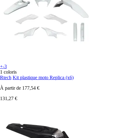
+-3
1 coloris
Rtech
Kit plastique moto Replica (x6)
À partir de
177,54 €
131,27 €