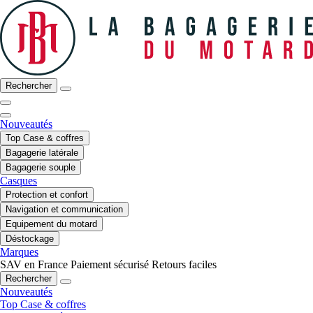
Rechercher
Nouveautés
Top Case & coffres
Bagagerie latérale
Bagagerie souple
Casques
Protection et confort
Navigation et communication
Equipement du motard
Déstockage
Marques
SAV en France
Paiement sécurisé
Retours faciles
Rechercher
Nouveautés
Top Case & coffres