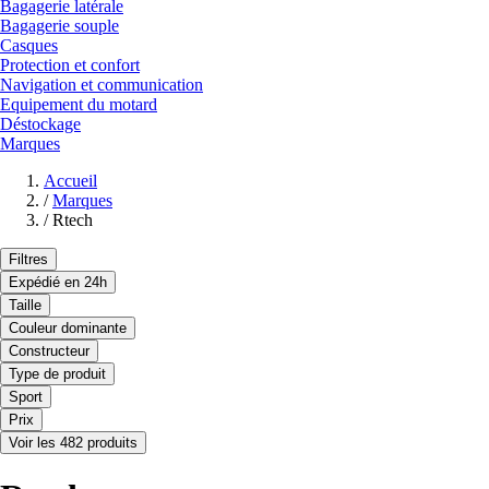
Bagagerie latérale
Bagagerie souple
Casques
Protection et confort
Navigation et communication
Equipement du motard
Déstockage
Marques
Accueil
/
Marques
/
Rtech
Filtres
Expédié en 24h
Taille
Couleur dominante
Constructeur
Type de produit
Sport
Prix
Voir les 482 produits