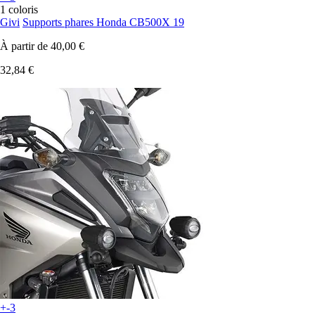
1 coloris
Givi
Supports phares Honda CB500X 19
À partir de
40,00 €
32,84 €
+-3