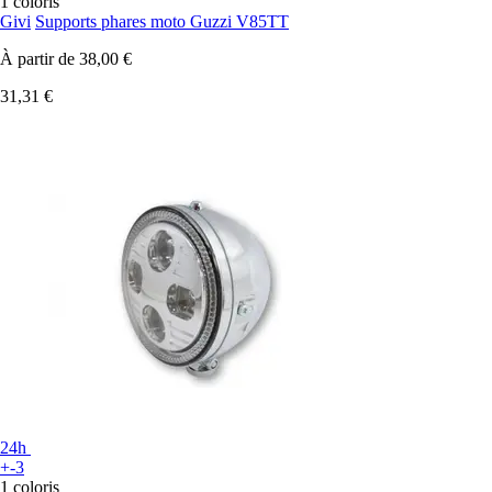
1 coloris
Givi
Supports phares moto Guzzi V85TT
À partir de
38,00 €
31,31 €
24h
+-3
1 coloris