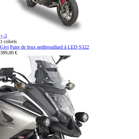
+-3
1 coloris
Givi
Paire de feux antibrouillard à LED S322
389,00 €