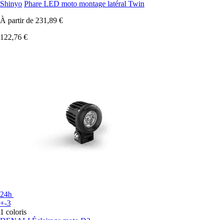
Shinyo
Phare LED moto montage latéral Twin
À partir de
231,89 €
122,76 €
24h
+-3
1 coloris