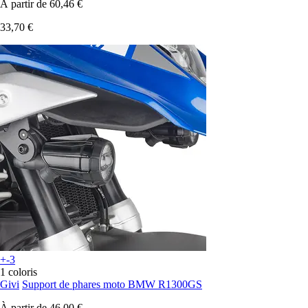
À partir de
60,46 €
33,70 €
+-3
1 coloris
Givi
Support de phares moto BMW R1300GS
À partir de
46,00 €