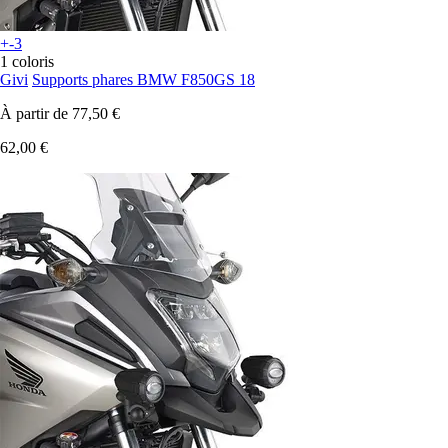
+-3
1 coloris
Givi
Supports phares BMW F850GS 18
À partir de
77,50 €
62,00 €