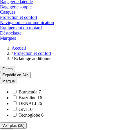
Bagagerie latérale
Bagagerie souple
Casques
Protection et confort
Navigation et communication
Equipement du motard
Déstockage
Marques
Accueil
/
Protection et confort
/
Eclairage additionnel
Filtres
Expédié en 24h
Marque
Barracuda
7
Brazoline
16
DENALI
26
Givi
10
Tecnoglobe
6
Voir plus
(30)