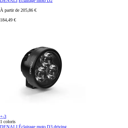
DENALI
Éclairage moto D2
À partir de
205,86 €
184,49 €
+-3
1 coloris
DENALI
Éclairage moto D3 driving