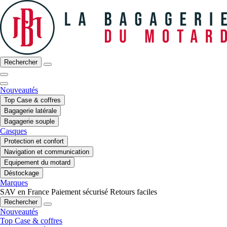
Rechercher
Nouveautés
Top Case & coffres
Bagagerie latérale
Bagagerie souple
Casques
Protection et confort
Navigation et communication
Equipement du motard
Déstockage
Marques
SAV en France
Paiement sécurisé
Retours faciles
Rechercher
Nouveautés
Top Case & coffres