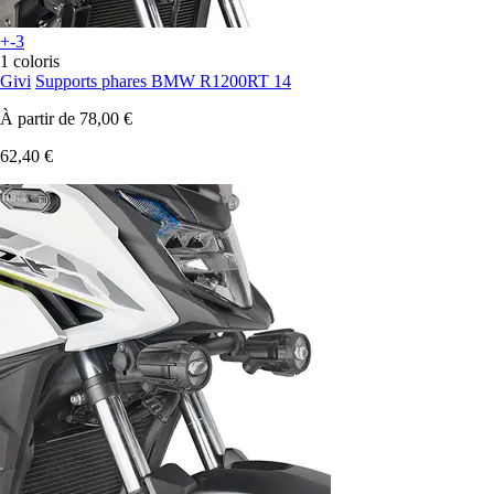
+-3
1 coloris
Givi
Supports phares BMW R1200RT 14
À partir de
78,00 €
62,40 €