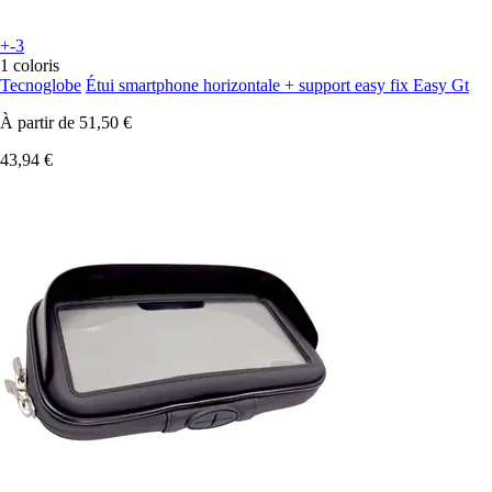
+-3
1 coloris
Tecnoglobe
Étui smartphone horizontale + support easy fix Easy Gt
À partir de
51,50 €
43,94 €