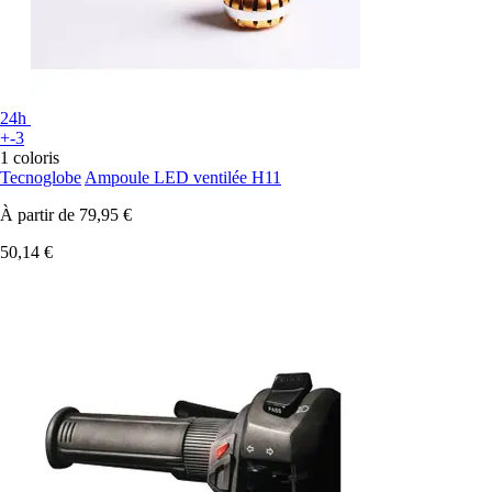
24h
+-3
1 coloris
Tecnoglobe
Ampoule LED ventilée H11
À partir de
79,95 €
50,14 €