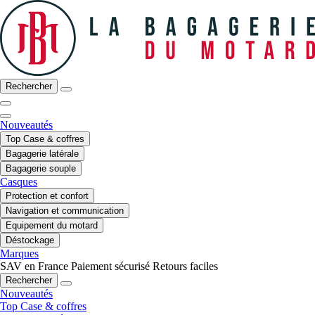
Rechercher
Nouveautés
Top Case & coffres
Bagagerie latérale
Bagagerie souple
Casques
Protection et confort
Navigation et communication
Equipement du motard
Déstockage
Marques
SAV en France
Paiement sécurisé
Retours faciles
Rechercher
Nouveautés
Top Case & coffres