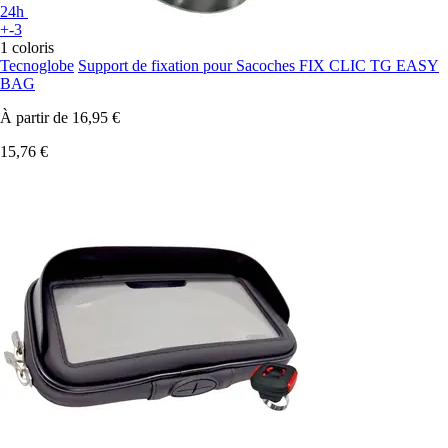
24h
+-3
1 coloris
Tecnoglobe
Support de fixation pour Sacoches FIX CLIC TG EASY
BAG
À partir de
16,95 €
15,76 €