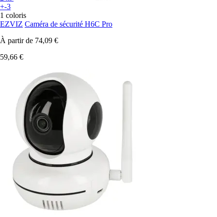
+-3
1 coloris
EZVIZ
Caméra de sécurité H6C Pro
À partir de
74,09 €
59,66 €