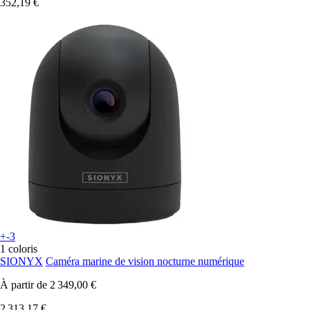
352,19 €
+-3
1 coloris
SIONYX
Caméra marine de vision nocturne numérique
À partir de
2 349,00 €
2 313,17 €