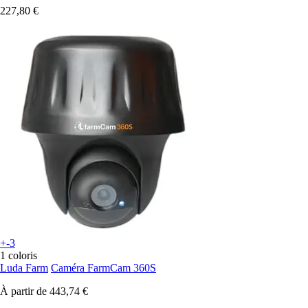
227,80 €
+-3
1 coloris
Luda Farm
Caméra FarmCam 360S
À partir de
443,74 €