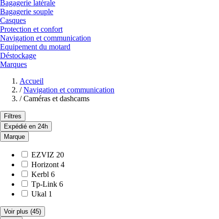
Bagagerie latérale
Bagagerie souple
Casques
Protection et confort
Navigation et communication
Equipement du motard
Déstockage
Marques
Accueil
/
Navigation et communication
/
Caméras et dashcams
Filtres
Expédié en 24h
Marque
EZVIZ
20
Horizont
4
Kerbl
6
Tp-Link
6
Ukal
1
Voir plus
(45)