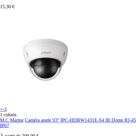
15,30 €
+-3
1 coloris
M.C Marine
Caméra angle 93° IPC-HDBW1431E-S4 IR Dome RJ-45
IP67
À partir de
209,00 €