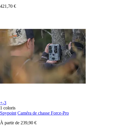
421,70 €
+-3
1 coloris
Spypoint
Caméra de chasse Force-Pro
À partir de
239,90 €