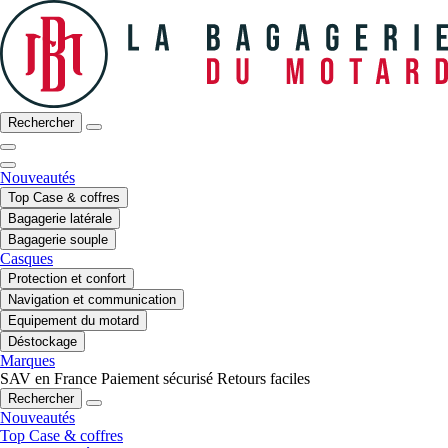
Rechercher
Nouveautés
Top Case & coffres
Bagagerie latérale
Bagagerie souple
Casques
Protection et confort
Navigation et communication
Equipement du motard
Déstockage
Marques
SAV en France
Paiement sécurisé
Retours faciles
Rechercher
Nouveautés
Top Case & coffres