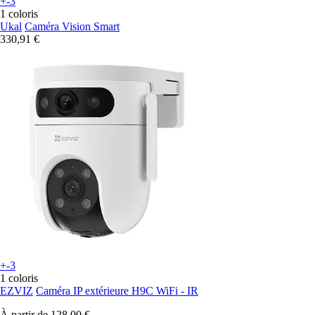
+-3
1 coloris
Ukal
Caméra Vision Smart
330,91 €
+-3
1 coloris
EZVIZ
Caméra IP extérieure H9C WiFi - IR
À partir de
128,00 €