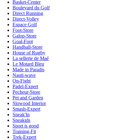
Basket-Center
Boulevard du Golf
Direct Running
Direct-Volley
Espace Golf
Foot-Store
Galop-Store
Goal-Foot
Handball-Store
House of Rugby
La sellerie de Maé
Le Motard Bleu
Made in Paradis
Nauti-wave
On-Fight
Padel-Expert
Pecheur-Store
Pet and Garden
Slowood Interior
Smash-Expert
Sneak'In
Sneakids
Sport is good
Training-Fit
Trek-Expert