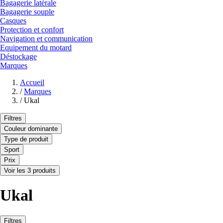
Bagagerie latérale
Bagagerie souple
Casques
Protection et confort
Navigation et communication
Equipement du motard
Déstockage
Marques
Accueil
/
Marques
/
Ukal
Filtres
Couleur dominante
Type de produit
Sport
Prix
Voir les 3 produits
Ukal
Filtres