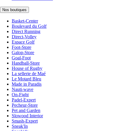
Nos boutiques
Basket-Center
Boulevard du Golf
Direct Running
Direct-Volley
Espace Golf
Foot-Store
Galop-Store
Goal-Foot
Handball-Store
House of Rugby
La sellerie de Maé
Le Motard Bleu
Made in Paradis
Nauti-wave
On-Fight
Padel-Expert
Pecheur-Store
Pet and Garden
Slowood Interior
Smash-Expert
Sneak'In