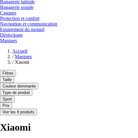
Bagagerie latérale
Bagagerie souple
Casques
Protection et confort
Navigation et communication
Equipement du motard
Déstockage
Marques
Accueil
/
Marques
/
Xiaomi
Filtres
Taille
Couleur dominante
Type de produit
Sport
Prix
Voir les 8 produits
Xiaomi