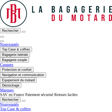
Rechercher
Nouveautés
Top Case & coffres
Bagagerie latérale
Bagagerie souple
Casques
Protection et confort
Navigation et communication
Equipement du motard
Déstockage
Marques
SAV en France
Paiement sécurisé
Retours faciles
Rechercher
Nouveautés
Top Case & coffres