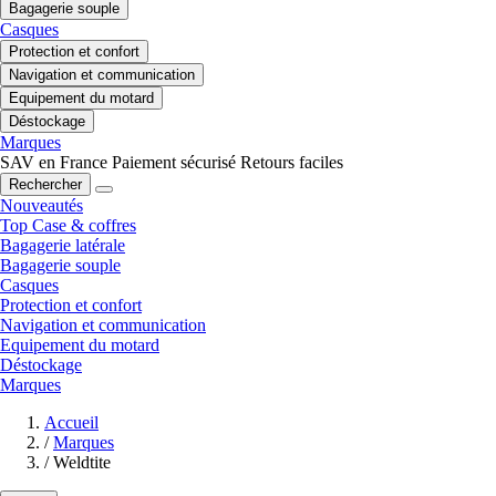
Bagagerie souple
Casques
Protection et confort
Navigation et communication
Equipement du motard
Déstockage
Marques
SAV en France
Paiement sécurisé
Retours faciles
Rechercher
Nouveautés
Top Case & coffres
Bagagerie latérale
Bagagerie souple
Casques
Protection et confort
Navigation et communication
Equipement du motard
Déstockage
Marques
Accueil
/
Marques
/
Weldtite