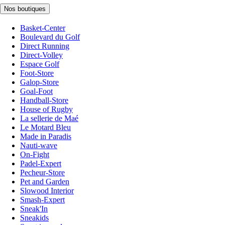
Nos boutiques
Basket-Center
Boulevard du Golf
Direct Running
Direct-Volley
Espace Golf
Foot-Store
Galop-Store
Goal-Foot
Handball-Store
House of Rugby
La sellerie de Maé
Le Motard Bleu
Made in Paradis
Nauti-wave
On-Fight
Padel-Expert
Pecheur-Store
Pet and Garden
Slowood Interior
Smash-Expert
Sneak'In
Sneakids