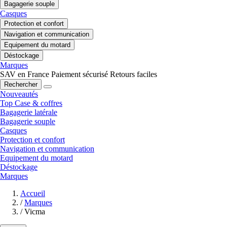
Bagagerie souple
Casques
Protection et confort
Navigation et communication
Equipement du motard
Déstockage
Marques
SAV en France
Paiement sécurisé
Retours faciles
Rechercher
Nouveautés
Top Case & coffres
Bagagerie latérale
Bagagerie souple
Casques
Protection et confort
Navigation et communication
Equipement du motard
Déstockage
Marques
Accueil
/
Marques
/
Vicma