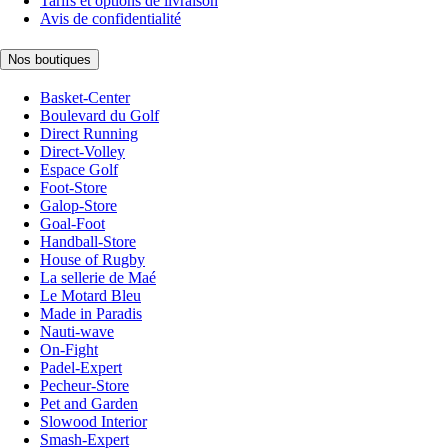
Tarifs et options de livraison
Avis de confidentialité
Nos boutiques
Basket-Center
Boulevard du Golf
Direct Running
Direct-Volley
Espace Golf
Foot-Store
Galop-Store
Goal-Foot
Handball-Store
House of Rugby
La sellerie de Maé
Le Motard Bleu
Made in Paradis
Nauti-wave
On-Fight
Padel-Expert
Pecheur-Store
Pet and Garden
Slowood Interior
Smash-Expert