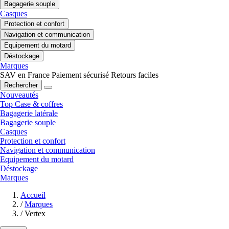
Bagagerie souple
Casques
Protection et confort
Navigation et communication
Equipement du motard
Déstockage
Marques
SAV en France
Paiement sécurisé
Retours faciles
Rechercher
Nouveautés
Top Case & coffres
Bagagerie latérale
Bagagerie souple
Casques
Protection et confort
Navigation et communication
Equipement du motard
Déstockage
Marques
Accueil
/
Marques
/
Vertex