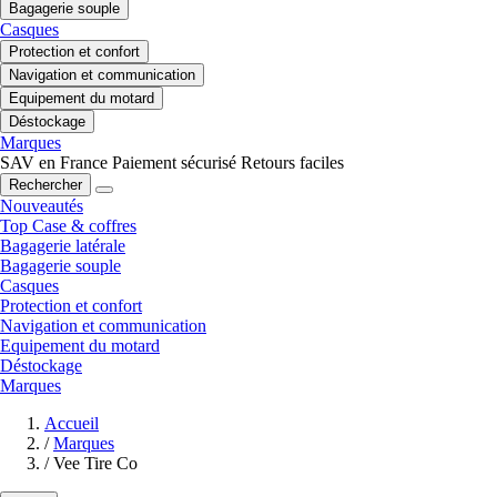
Bagagerie souple
Casques
Protection et confort
Navigation et communication
Equipement du motard
Déstockage
Marques
SAV en France
Paiement sécurisé
Retours faciles
Rechercher
Nouveautés
Top Case & coffres
Bagagerie latérale
Bagagerie souple
Casques
Protection et confort
Navigation et communication
Equipement du motard
Déstockage
Marques
Accueil
/
Marques
/
Vee Tire Co