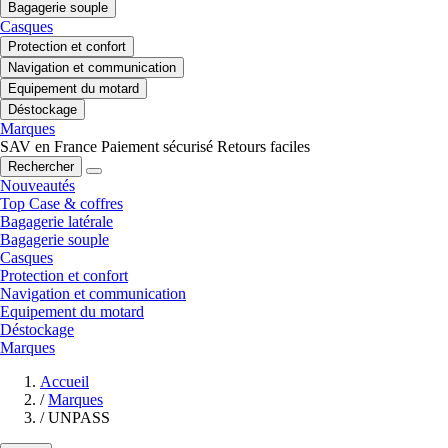
Bagagerie souple
Casques
Protection et confort
Navigation et communication
Equipement du motard
Déstockage
Marques
SAV en France
Paiement sécurisé
Retours faciles
Rechercher
Nouveautés
Top Case & coffres
Bagagerie latérale
Bagagerie souple
Casques
Protection et confort
Navigation et communication
Equipement du motard
Déstockage
Marques
Accueil
/
Marques
/
UNPASS