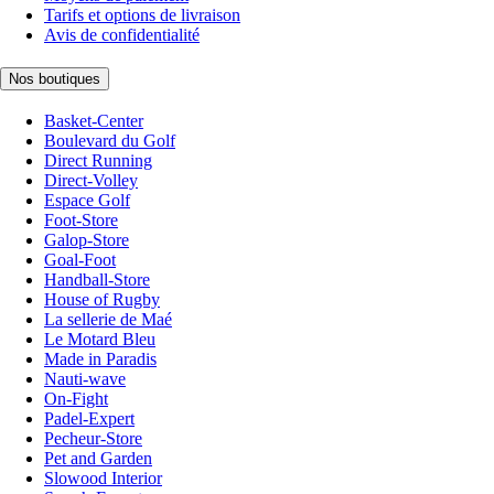
Tarifs et options de livraison
Avis de confidentialité
Nos boutiques
Basket-Center
Boulevard du Golf
Direct Running
Direct-Volley
Espace Golf
Foot-Store
Galop-Store
Goal-Foot
Handball-Store
House of Rugby
La sellerie de Maé
Le Motard Bleu
Made in Paradis
Nauti-wave
On-Fight
Padel-Expert
Pecheur-Store
Pet and Garden
Slowood Interior