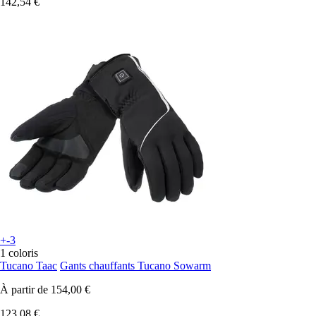
142,54 €
+-3
1 coloris
Tucano Taac
Gants chauffants Tucano Sowarm
À partir de
154,00 €
123,08 €