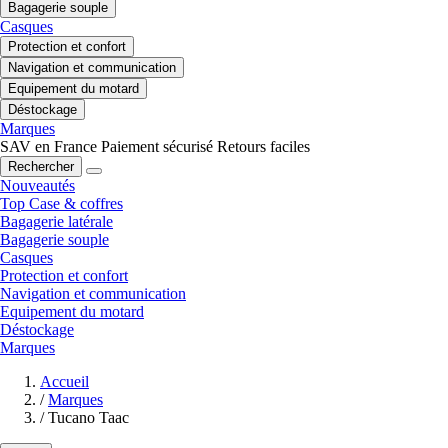
Bagagerie souple
Casques
Protection et confort
Navigation et communication
Equipement du motard
Déstockage
Marques
SAV en France
Paiement sécurisé
Retours faciles
Rechercher
Nouveautés
Top Case & coffres
Bagagerie latérale
Bagagerie souple
Casques
Protection et confort
Navigation et communication
Equipement du motard
Déstockage
Marques
Accueil
/
Marques
/
Tucano Taac