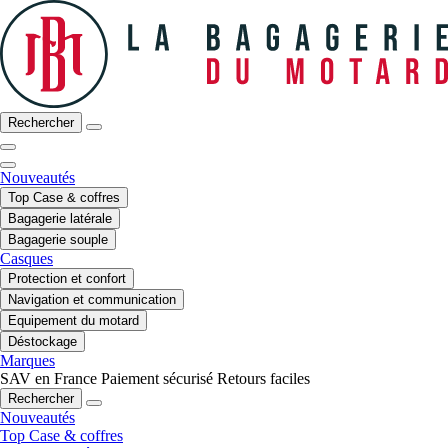
Rechercher
Nouveautés
Top Case & coffres
Bagagerie latérale
Bagagerie souple
Casques
Protection et confort
Navigation et communication
Equipement du motard
Déstockage
Marques
SAV en France
Paiement sécurisé
Retours faciles
Rechercher
Nouveautés
Top Case & coffres