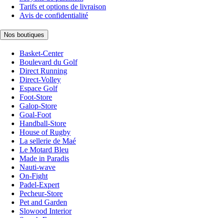
Tarifs et options de livraison
Avis de confidentialité
Nos boutiques
Basket-Center
Boulevard du Golf
Direct Running
Direct-Volley
Espace Golf
Foot-Store
Galop-Store
Goal-Foot
Handball-Store
House of Rugby
La sellerie de Maé
Le Motard Bleu
Made in Paradis
Nauti-wave
On-Fight
Padel-Expert
Pecheur-Store
Pet and Garden
Slowood Interior