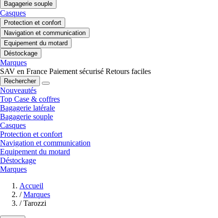
Bagagerie souple
Casques
Protection et confort
Navigation et communication
Equipement du motard
Déstockage
Marques
SAV en France
Paiement sécurisé
Retours faciles
Rechercher
Nouveautés
Top Case & coffres
Bagagerie latérale
Bagagerie souple
Casques
Protection et confort
Navigation et communication
Equipement du motard
Déstockage
Marques
Accueil
/
Marques
/
Tarozzi