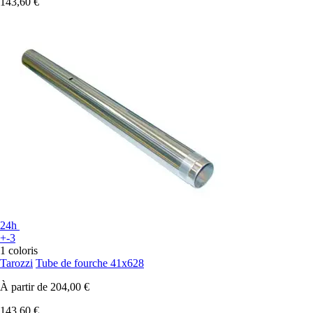
143,60 €
24h
+-3
1 coloris
Tarozzi
Tube de fourche 41x628
À partir de
204,00 €
143,60 €