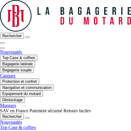
Rechercher
Nouveautés
Top Case & coffres
Bagagerie latérale
Bagagerie souple
Casques
Protection et confort
Navigation et communication
Equipement du motard
Déstockage
Marques
SAV en France
Paiement sécurisé
Retours faciles
Rechercher
Nouveautés
Top Case & coffres