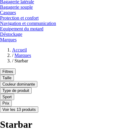
Bagagerie latérale
Bagagerie souple
Casques
Protection et confort
Navigation et communication
Equipement du motard
Déstockage
Marques
Accueil
/
Marques
/
Starbar
Filtres
Taille
Couleur dominante
Type de produit
Sport
Prix
Voir les 13 produits
Starbar