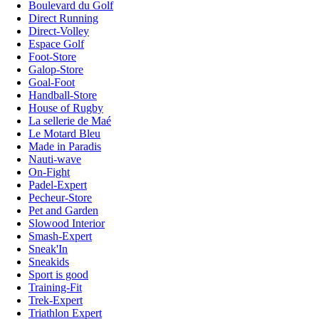
Boulevard du Golf
Direct Running
Direct-Volley
Espace Golf
Foot-Store
Galop-Store
Goal-Foot
Handball-Store
House of Rugby
La sellerie de Maé
Le Motard Bleu
Made in Paradis
Nauti-wave
On-Fight
Padel-Expert
Pecheur-Store
Pet and Garden
Slowood Interior
Smash-Expert
Sneak'In
Sneakids
Sport is good
Training-Fit
Trek-Expert
Triathlon Expert