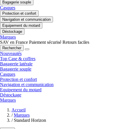
Bagagerie souple
Casques
Protection et confort
Navigation et communication
Equipement du motard
Déstockage
Marques
SAV en France
Paiement sécurisé
Retours faciles
Rechercher
Nouveautés
Top Case & coffres
Bagagerie latérale
Bagagerie souple
Casques
Protection et confort
Navigation et communication
Equipement du motard
Déstockage
Marques
Accueil
/
Marques
/
Standard Horizon