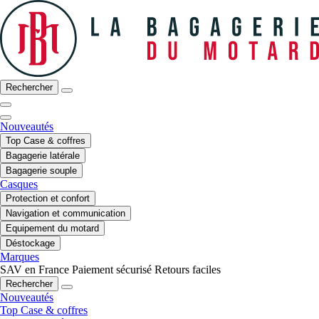
Rechercher
Nouveautés
Top Case & coffres
Bagagerie latérale
Bagagerie souple
Casques
Protection et confort
Navigation et communication
Equipement du motard
Déstockage
Marques
SAV en France
Paiement sécurisé
Retours faciles
Rechercher
Nouveautés
Top Case & coffres