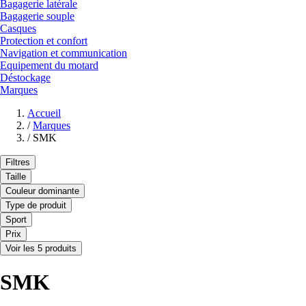
Bagagerie latérale
Bagagerie souple
Casques
Protection et confort
Navigation et communication
Equipement du motard
Déstockage
Marques
Accueil
/
Marques
/
SMK
Filtres
Taille
Couleur dominante
Type de produit
Sport
Prix
Voir les 5 produits
SMK