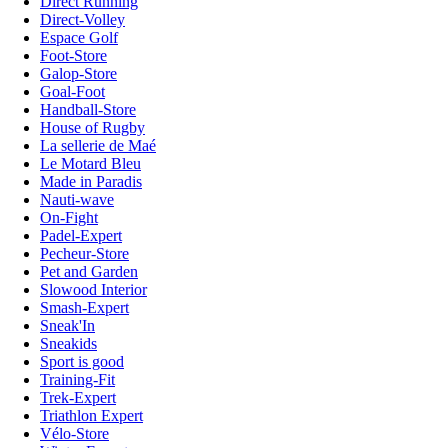
Direct Running
Direct-Volley
Espace Golf
Foot-Store
Galop-Store
Goal-Foot
Handball-Store
House of Rugby
La sellerie de Maé
Le Motard Bleu
Made in Paradis
Nauti-wave
On-Fight
Padel-Expert
Pecheur-Store
Pet and Garden
Slowood Interior
Smash-Expert
Sneak'In
Sneakids
Sport is good
Training-Fit
Trek-Expert
Triathlon Expert
Vélo-Store