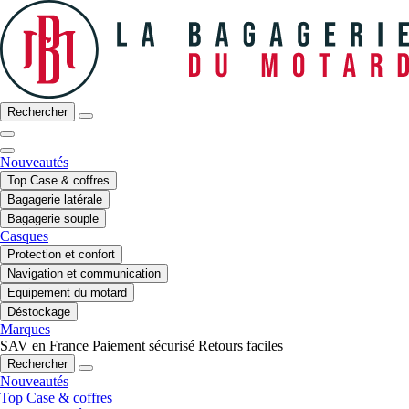
Rechercher
Nouveautés
Top Case & coffres
Bagagerie latérale
Bagagerie souple
Casques
Protection et confort
Navigation et communication
Equipement du motard
Déstockage
Marques
SAV en France
Paiement sécurisé
Retours faciles
Rechercher
Nouveautés
Top Case & coffres