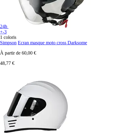
24h
+-3
1 coloris
Simpson
Ecran masque moto cross Darksome
À partir de
60,00 €
48,77 €