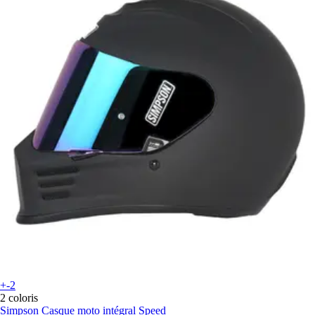
+-2
2 coloris
Simpson
Casque moto intégral Speed