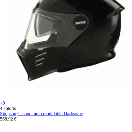
+0
4 coloris
Simpson
Casque moto modulable Darksome
568,92 €