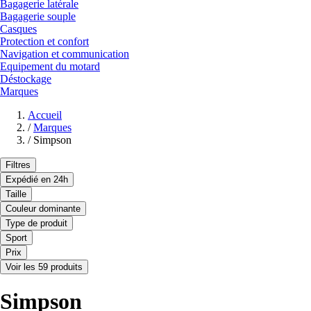
Bagagerie latérale
Bagagerie souple
Casques
Protection et confort
Navigation et communication
Equipement du motard
Déstockage
Marques
Accueil
/
Marques
/
Simpson
Filtres
Expédié en 24h
Taille
Couleur dominante
Type de produit
Sport
Prix
Voir les 59 produits
Simpson