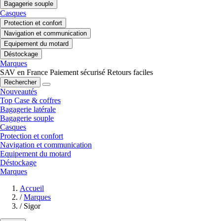
Bagagerie souple
Casques
Protection et confort
Navigation et communication
Equipement du motard
Déstockage
Marques
SAV en France
Paiement sécurisé
Retours faciles
Rechercher
Nouveautés
Top Case & coffres
Bagagerie latérale
Bagagerie souple
Casques
Protection et confort
Navigation et communication
Equipement du motard
Déstockage
Marques
Accueil
/
Marques
/
Sigor