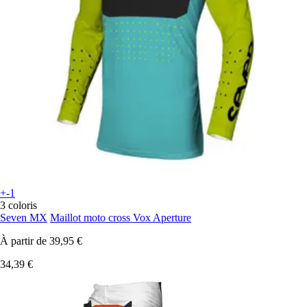
+-1
3 coloris
Seven MX
Maillot moto cross Vox Aperture
À partir de
39,95 €
34,39 €