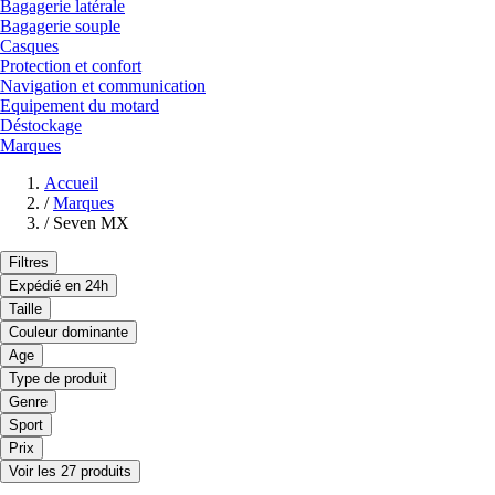
Bagagerie latérale
Bagagerie souple
Casques
Protection et confort
Navigation et communication
Equipement du motard
Déstockage
Marques
Accueil
/
Marques
/
Seven MX
Filtres
Expédié en 24h
Taille
Couleur dominante
Age
Type de produit
Genre
Sport
Prix
Voir les 27 produits