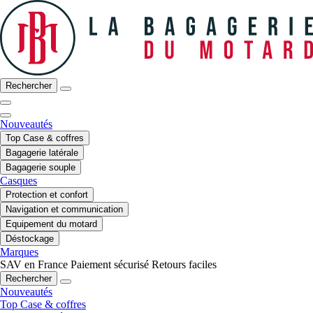
Rechercher
Nouveautés
Top Case & coffres
Bagagerie latérale
Bagagerie souple
Casques
Protection et confort
Navigation et communication
Equipement du motard
Déstockage
Marques
SAV en France
Paiement sécurisé
Retours faciles
Rechercher
Nouveautés
Top Case & coffres