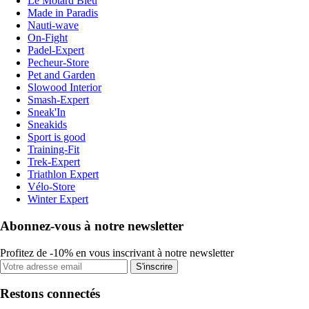
Le Motard Bleu
Made in Paradis
Nauti-wave
On-Fight
Padel-Expert
Pecheur-Store
Pet and Garden
Slowood Interior
Smash-Expert
Sneak'In
Sneakids
Sport is good
Training-Fit
Trek-Expert
Triathlon Expert
Vélo-Store
Winter Expert
Abonnez-vous à notre newsletter
Profitez de -10% en vous inscrivant à notre newsletter
S'inscrire
Restons connectés