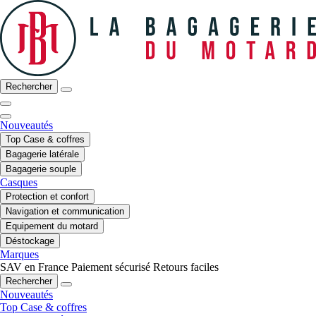
Rechercher
Nouveautés
Top Case & coffres
Bagagerie latérale
Bagagerie souple
Casques
Protection et confort
Navigation et communication
Equipement du motard
Déstockage
Marques
SAV en France
Paiement sécurisé
Retours faciles
Rechercher
Nouveautés
Top Case & coffres