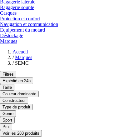
Bagagerie latérale
Bagagerie souple
Casques
Protection et confort
Navigation et communication
Equipement du motard
Déstockage
Marques
Accueil
/
Marques
/
SEMC
Filtres
Expédié en 24h
Taille
Couleur dominante
Constructeur
Type de produit
Genre
Sport
Prix
Voir les 283 produits