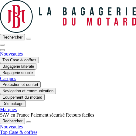
Rechercher
Nouveautés
Top Case & coffres
Bagagerie latérale
Bagagerie souple
Casques
Protection et confort
Navigation et communication
Equipement du motard
Déstockage
Marques
SAV en France
Paiement sécurisé
Retours faciles
Rechercher
Nouveautés
Top Case & coffres