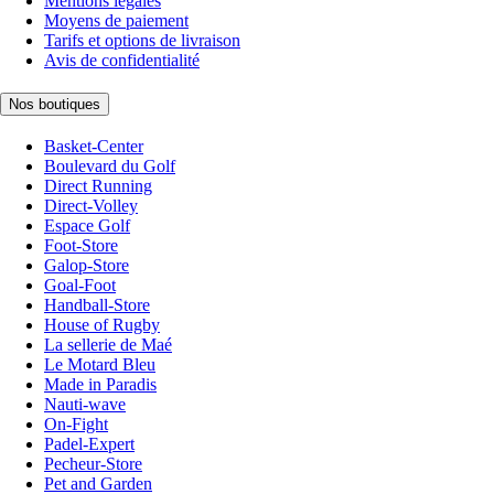
Mentions légales
Moyens de paiement
Tarifs et options de livraison
Avis de confidentialité
Nos boutiques
Basket-Center
Boulevard du Golf
Direct Running
Direct-Volley
Espace Golf
Foot-Store
Galop-Store
Goal-Foot
Handball-Store
House of Rugby
La sellerie de Maé
Le Motard Bleu
Made in Paradis
Nauti-wave
On-Fight
Padel-Expert
Pecheur-Store
Pet and Garden