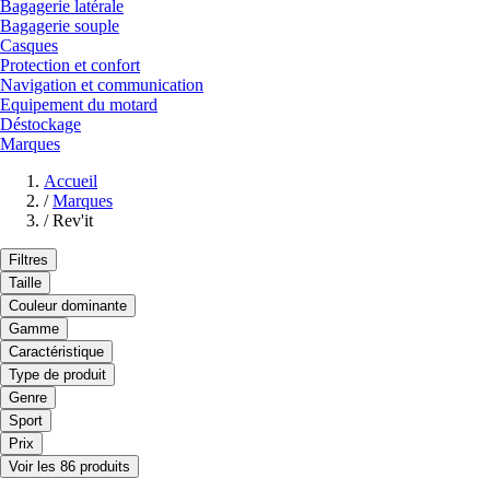
Bagagerie latérale
Bagagerie souple
Casques
Protection et confort
Navigation et communication
Equipement du motard
Déstockage
Marques
Accueil
/
Marques
/
Rev'it
Filtres
Taille
Couleur dominante
Gamme
Caractéristique
Type de produit
Genre
Sport
Prix
Voir les 86 produits