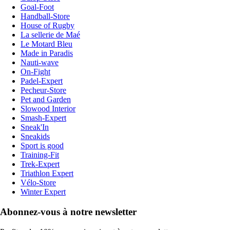
Goal-Foot
Handball-Store
House of Rugby
La sellerie de Maé
Le Motard Bleu
Made in Paradis
Nauti-wave
On-Fight
Padel-Expert
Pecheur-Store
Pet and Garden
Slowood Interior
Smash-Expert
Sneak'In
Sneakids
Sport is good
Training-Fit
Trek-Expert
Triathlon Expert
Vélo-Store
Winter Expert
Abonnez-vous à notre newsletter