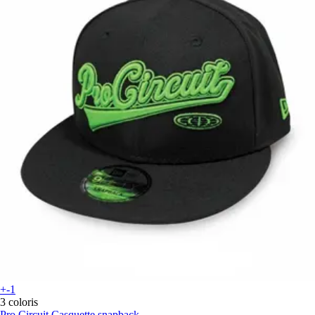
+-1
3 coloris
Pro Circuit
Casquette snapback