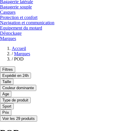
Bagagerie latérale
Bagagerie souple
Casques
Protection et confort
Navigation et communication
Equipement du motard
Déstockage
Marques
Accueil
/
Marques
/
POD
Filtres
Expédié en 24h
Taille
Couleur dominante
Age
Type de produit
Sport
Prix
Voir les 29 produits