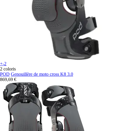
+-2
2 coloris
POD
Genouillère de moto cross K8 3.0
869,69 €