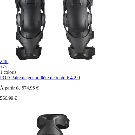
24h
+-3
1 coloris
POD
Paire de genouillère de moto K4 2.0
À partir de
574,95 €
566,99 €