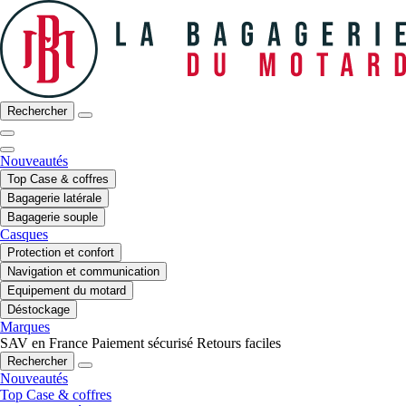
Rechercher
Nouveautés
Top Case & coffres
Bagagerie latérale
Bagagerie souple
Casques
Protection et confort
Navigation et communication
Equipement du motard
Déstockage
Marques
SAV en France
Paiement sécurisé
Retours faciles
Rechercher
Nouveautés
Top Case & coffres