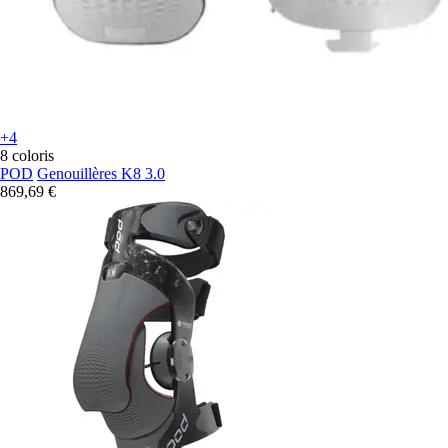
+4
8 coloris
POD
Genouillères K8 3.0
869,69 €