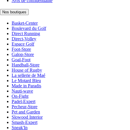
Avis de confidentialité
Nos boutiques
Basket-Center
Boulevard du Golf
Direct Running
Direct-Volley
Espace Golf
Foot-Store
Galop-Store
Goal-Foot
Handball-Store
House of Rugby
La sellerie de Maé
Le Motard Bleu
Made in Paradis
Nauti-wave
On-Fight
Padel-Expert
Pecheur-Store
Pet and Garden
Slowood Interior
Smash-Expert
Sneak'In