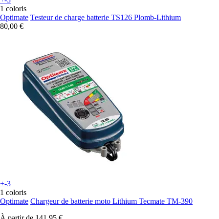
1 coloris
Optimate
Testeur de charge batterie TS126 Plomb-Lithium
80,00 €
+-3
1 coloris
Optimate
Chargeur de batterie moto Lithium Tecmate TM-390
À partir de
141,95 €