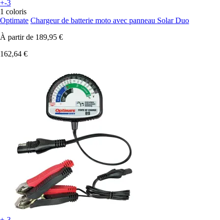
+-3
1 coloris
Optimate
Chargeur de batterie moto avec panneau Solar Duo
À partir de
189,95 €
162,64 €
+-3