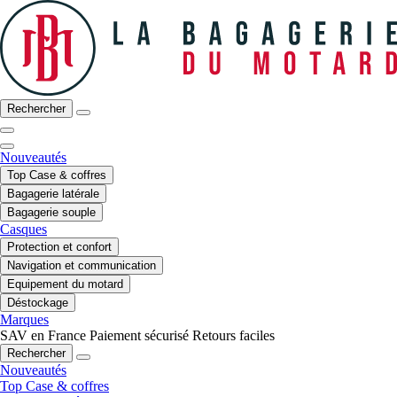
Rechercher
Nouveautés
Top Case & coffres
Bagagerie latérale
Bagagerie souple
Casques
Protection et confort
Navigation et communication
Equipement du motard
Déstockage
Marques
SAV en France
Paiement sécurisé
Retours faciles
Rechercher
Nouveautés
Top Case & coffres